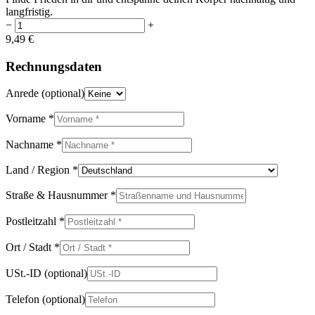
langfristig.
−
+
9,49
€
Rechnungsdaten
Anrede
(optional)
Vorname
*
Nachname
*
Land / Region
*
Straße & Hausnummer
*
Postleitzahl
*
Ort / Stadt
*
USt.-ID
(optional)
Telefon
(optional)