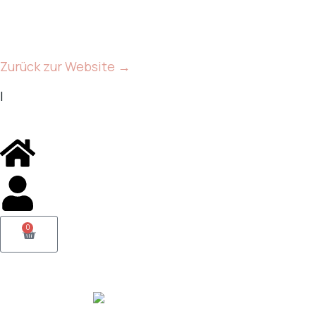
Zurück zur Website →
|
0